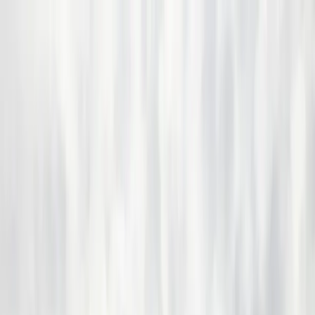
Bedrijfs
markt
Bekijk aanbod
Bedrijf verkopen
Partners
Contact
Inloggen
of
Registreren
Terug
Foto's
Overzicht
Beschrijving
Kenmerken
Locatie