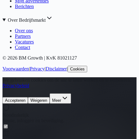
Mijn advertenties
Berichten
Over Bedrijfsmarkt
Over ons
Partners
Vacatures
Contact
©
2026
BM Growth | KvK 81021127
Voorwaarden
|
Privacy
|
Disclaimer
|
Cookies
We gebruiken cookies om de site te laten werken en te verbeteren.
Privacybeleid
Accepteren
Weigeren
Meer
Noodzakelijk
Sessie, inloggen en beveiliging.