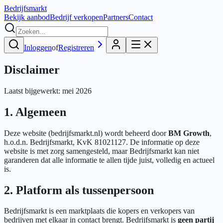
Bedrijfs
markt
Bekijk aanbod
Bedrijf verkopen
Partners
Contact
Inloggen
of
Registreren
Dis
claimer
Laatst bijgewerkt: mei 2026
1. Algemeen
Deze website (bedrijfsmarkt.nl) wordt beheerd door
BM Growth
,
h.o.d.n. Bedrijfsmarkt, KvK 81021127. De informatie op deze
website is met zorg samengesteld, maar Bedrijfsmarkt kan niet
garanderen dat alle informatie te allen tijde juist, volledig en actueel
is.
2. Platform als tussenpersoon
Bedrijfsmarkt is een marktplaats die kopers en verkopers van
bedrijven met elkaar in contact brengt. Bedrijfsmarkt is
geen partij