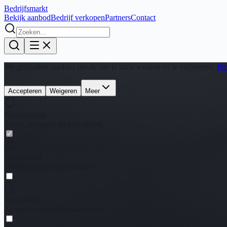
Bedrijfs
markt
Bekijk aanbod
Bedrijf verkopen
Partners
Contact
We gebruiken cookies om de site te laten werken en te verbeteren.
Pri
Accepteren
Weigeren
Meer
Noodzakelijk
Sessie, inloggen en beveiliging.
Functioneel
Google Maps kaartweergave.
Analytisch
Anonieme gebruiksstatistieken.