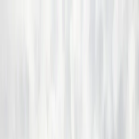
Bedrijfs
markt
Bekijk aanbod
Bedrijf verkopen
Partners
Contact
Inloggen
of
Registreren
Terug
Foto's
Overzicht
Beschrijving
Kenmerken
Locatie