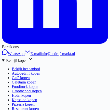
Bereik ons
WhatsApp
E-mail
info@bedrijfsmarkt.nl
Bedrijf kopen
Bekijk het aanbod
Autobedrijf kopen
Café kopen
Cafetaria kopen
Foodtruck kopen
Groothandel kopen
Hotel kopen
Kapsalon kopen
Pizzeria kopen
Restaurant kopen