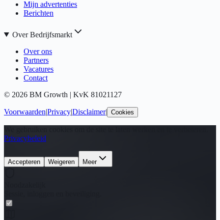
Mijn advertenties
Berichten
Over Bedrijfsmarkt
Over ons
Partners
Vacatures
Contact
©
2026
BM Growth | KvK 81021127
Voorwaarden
|
Privacy
|
Disclaimer
|
Cookies
We gebruiken cookies om de site te laten werken en te verbeteren.
Privacybeleid
Accepteren
Weigeren
Meer
Noodzakelijk
Sessie, inloggen en beveiliging.