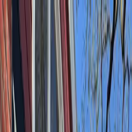
Bedrijfs
markt
Bekijk aanbod
Bedrijf verkopen
Partners
Contact
Inloggen
of
Registreren
Terug
Foto's
Overzicht
Beschrijving
Kenmerken
Locatie