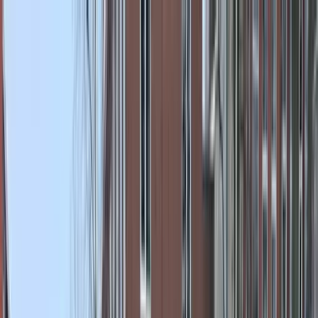
Bedrijfs
markt
Bekijk aanbod
Bedrijf verkopen
Partners
Contact
Inloggen
of
Registreren
Terug
Foto's
Overzicht
Beschrijving
Kenmerken
Locatie