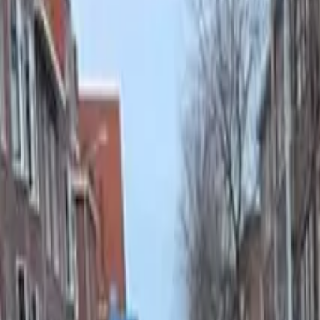
Verkocht
Dit bedrijf is niet meer beschikbaar
Detailhandel
Overige detailhandel
Verkocht
Ter overname: Detailhandel in Zuid-Holla
Den Haag
, Zuid-Holland
14 maanden geleden
227
weerga
Beschrijving
A top locatie Mooie winkel pand in Den Haag Suezkade 47 / weimaarst