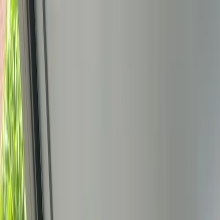
Bedrijfs
markt
Bekijk aanbod
Bedrijf verkopen
Partners
Contact
Inloggen
of
Registreren
Terug
Foto's
Overzicht
Beschrijving
Kenmerken
Locatie