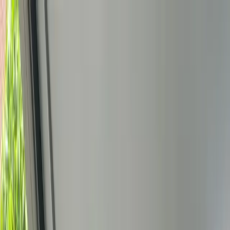
Bedrijfs
markt
Bekijk aanbod
Bedrijf verkopen
Partners
Contact
Inloggen
of
Registreren
Terug
Foto's
Overzicht
Beschrijving
Kenmerken
Locatie