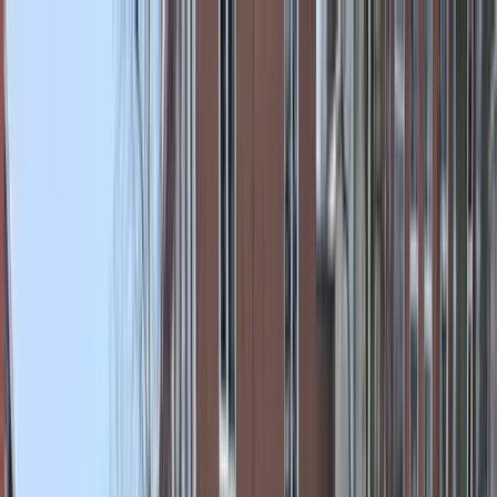
Bedrijfs
markt
Bekijk aanbod
Bedrijf verkopen
Partners
Contact
Inloggen
of
Registreren
Terug
Foto's
Overzicht
Beschrijving
Kenmerken
Locatie