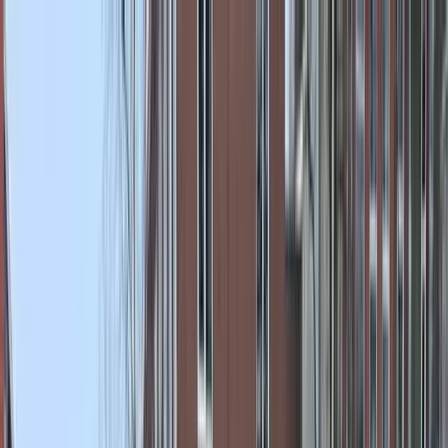
Bedrijfs
markt
Bekijk aanbod
Bedrijf verkopen
Partners
Contact
Inloggen
of
Registreren
Terug
Foto's
Overzicht
Beschrijving
Kenmerken
Locatie