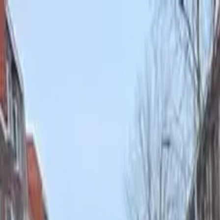
Bedrijfs
markt
Bekijk aanbod
Bedrijf verkopen
Partners
Contact
Inloggen
of
Registreren
Terug
Foto's
Overzicht
Beschrijving
Kenmerken
Locatie