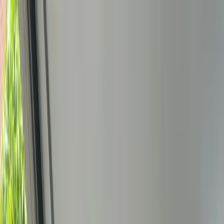
Bedrijfs
markt
Bekijk aanbod
Bedrijf verkopen
Partners
Contact
Inloggen
of
Registreren
Terug
Foto's
Overzicht
Beschrijving
Kenmerken
Locatie