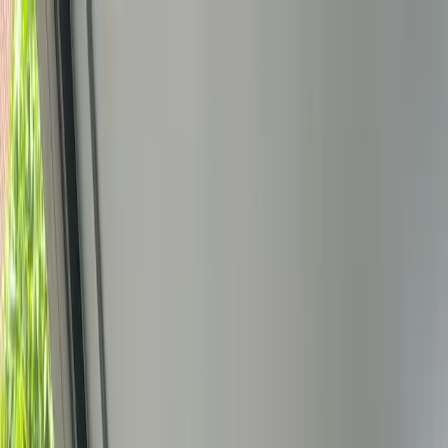
Bedrijfs
markt
Bekijk aanbod
Bedrijf verkopen
Partners
Contact
Inloggen
of
Registreren
Terug
Foto's
Overzicht
Beschrijving
Kenmerken
Locatie