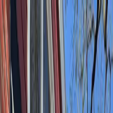
Bedrijfs
markt
Bekijk aanbod
Bedrijf verkopen
Partners
Contact
Inloggen
of
Registreren
Terug
Foto's
Overzicht
Beschrijving
Kenmerken
Locatie