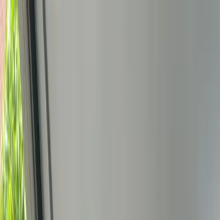
Bedrijfs
markt
Bekijk aanbod
Bedrijf verkopen
Partners
Contact
Terug
Foto's
Overzicht
Beschrijving
Kenmerken
Locatie