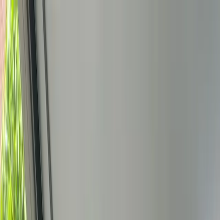
Bedrijfs
markt
Bekijk aanbod
Bedrijf verkopen
Partners
Contact
Inloggen
of
Registreren
Terug
Foto's
Overzicht
Beschrijving
Kenmerken
Locatie