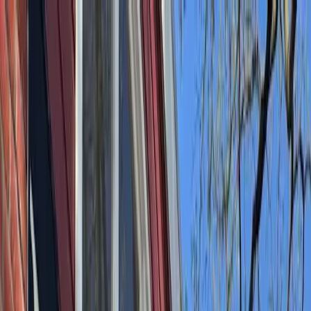
Bedrijfs
markt
Bekijk aanbod
Bedrijf verkopen
Partners
Contact
Inloggen
of
Registreren
Terug
Foto's
Overzicht
Beschrijving
Kenmerken
Locatie