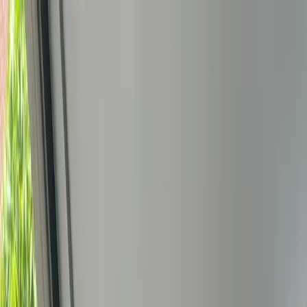
Bedrijfs
markt
Bekijk aanbod
Bedrijf verkopen
Partners
Contact
Inloggen
of
Registreren
Terug
Foto's
Overzicht
Beschrijving
Kenmerken
Locatie