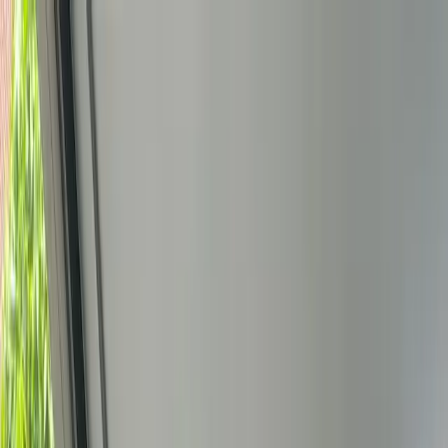
Bedrijfs
markt
Bekijk aanbod
Bedrijf verkopen
Partners
Contact
Inloggen
of
Registreren
Terug
Foto's
Overzicht
Beschrijving
Kenmerken
Locatie