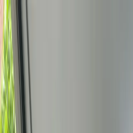
Bedrijfs
markt
Bekijk aanbod
Bedrijf verkopen
Partners
Contact
Inloggen
of
Registreren
Terug
Foto's
Overzicht
Beschrijving
Kenmerken
Locatie