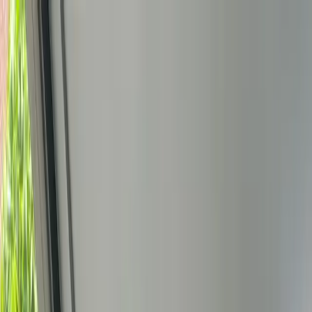
Bedrijfs
markt
Bekijk aanbod
Bedrijf verkopen
Partners
Contact
Inloggen
of
Registreren
Terug
Foto's
Overzicht
Beschrijving
Kenmerken
Locatie