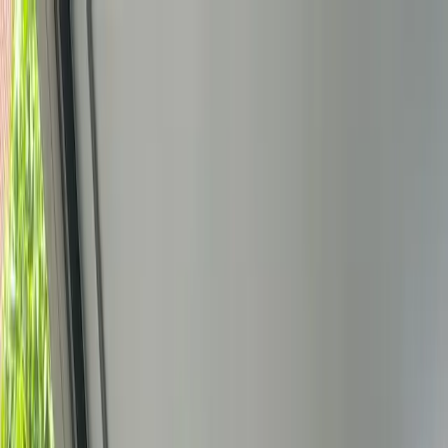
Bedrijfs
markt
Bekijk aanbod
Bedrijf verkopen
Partners
Contact
Inloggen
of
Registreren
Terug
Foto's
Overzicht
Beschrijving
Kenmerken
Locatie