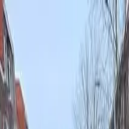
Bedrijfs
markt
Bekijk aanbod
Bedrijf verkopen
Partners
Contact
Inloggen
of
Registreren
Terug
Foto's
Overzicht
Beschrijving
Kenmerken
Locatie