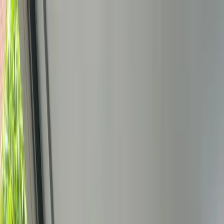
Bedrijfs
markt
Bekijk aanbod
Bedrijf verkopen
Partners
Contact
Inloggen
of
Registreren
Terug
Foto's
Overzicht
Beschrijving
Kenmerken
Locatie