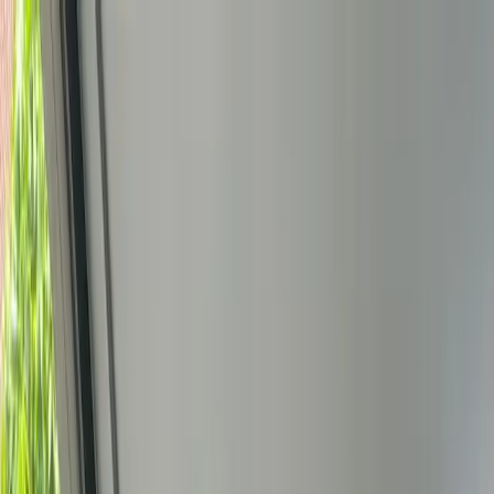
Bedrijfs
markt
Bekijk aanbod
Bedrijf verkopen
Partners
Contact
Inloggen
of
Registreren
Terug
Foto's
Overzicht
Beschrijving
Kenmerken
Locatie