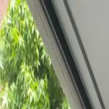
Bedrijfs
markt
Bekijk aanbod
Bedrijf verkopen
Partners
Contact
Inloggen
of
Registreren
Terug
Foto's
Overzicht
Beschrijving
Kenmerken
Locatie