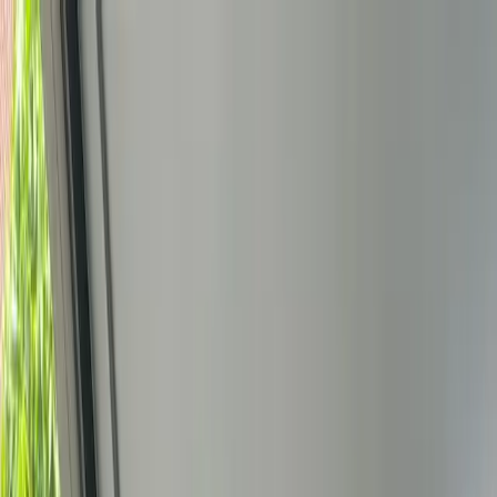
Bedrijfs
markt
Bekijk aanbod
Bedrijf verkopen
Partners
Contact
Inloggen
of
Registreren
Terug
Foto's
Overzicht
Beschrijving
Kenmerken
Locatie