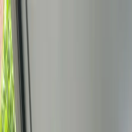
Bedrijfs
markt
Bekijk aanbod
Bedrijf verkopen
Partners
Contact
Inloggen
of
Registreren
Terug
Foto's
Overzicht
Beschrijving
Kenmerken
Locatie