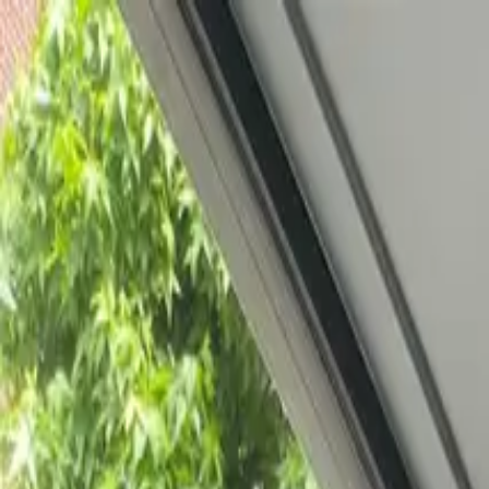
Bedrijfs
markt
Bekijk aanbod
Bedrijf verkopen
Partners
Contact
Inloggen
of
Registreren
Terug
Foto's
Overzicht
Beschrijving
Kenmerken
Locatie