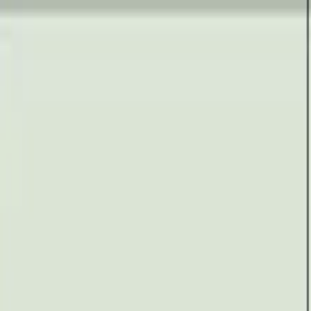
Bedrijfs
markt
Bekijk aanbod
Bedrijf verkopen
Partners
Contact
Inloggen
of
Registreren
Terug
Foto's
Overzicht
Beschrijving
Kenmerken
Locatie