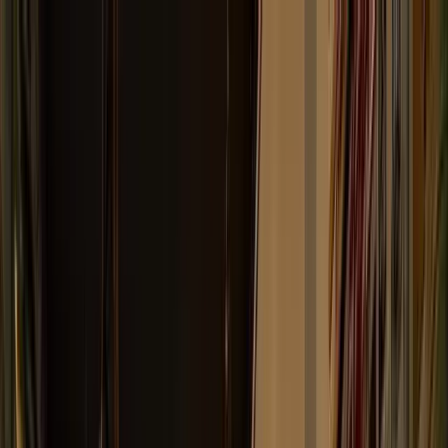
Bedrijfs
markt
Bekijk aanbod
Bedrijf verkopen
Partners
Contact
Inloggen
of
Registreren
Terug
Foto's
Overzicht
Beschrijving
Kenmerken
Locatie