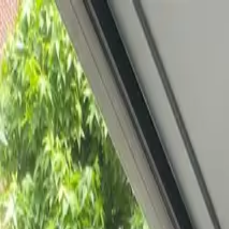
Bedrijfs
markt
Bekijk aanbod
Bedrijf verkopen
Partners
Contact
Inloggen
of
Registreren
Terug
Foto's
Overzicht
Beschrijving
Kenmerken
Locatie