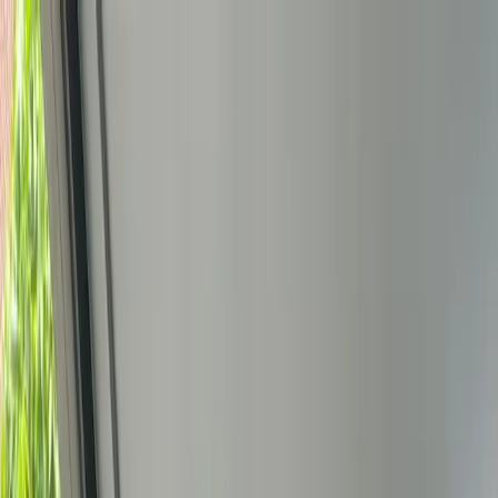
Bedrijfs
markt
Bekijk aanbod
Bedrijf verkopen
Partners
Contact
Inloggen
of
Registreren
Terug
Foto's
Overzicht
Beschrijving
Kenmerken
Locatie