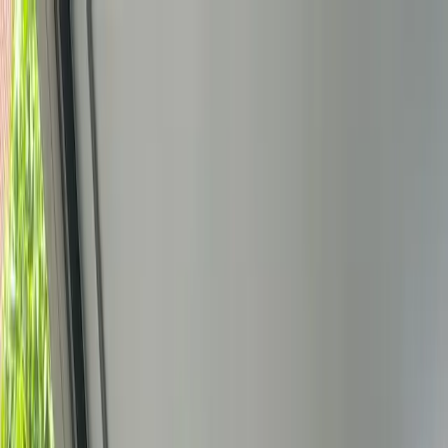
Bedrijfs
markt
Bekijk aanbod
Bedrijf verkopen
Partners
Contact
Inloggen
of
Registreren
Terug
Foto's
Overzicht
Beschrijving
Kenmerken
Locatie