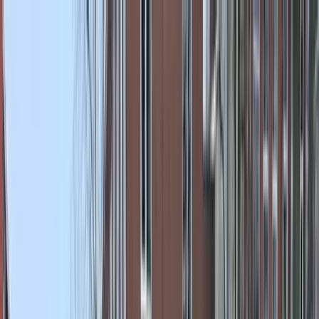
Bedrijfs
markt
Bekijk aanbod
Bedrijf verkopen
Partners
Contact
Inloggen
of
Registreren
Terug
Foto's
Overzicht
Beschrijving
Kenmerken
Locatie