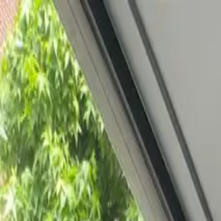
Bedrijfs
markt
Bekijk aanbod
Bedrijf verkopen
Partners
Contact
Inloggen
of
Registreren
Terug
Foto's
Overzicht
Beschrijving
Kenmerken
Locatie