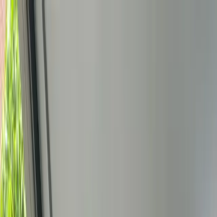
Bedrijfs
markt
Bekijk aanbod
Bedrijf verkopen
Partners
Contact
Inloggen
of
Registreren
Terug
Foto's
Overzicht
Beschrijving
Kenmerken
Locatie