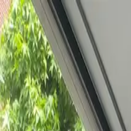
Bedrijfs
markt
Bekijk aanbod
Bedrijf verkopen
Partners
Contact
Inloggen
of
Registreren
Terug
Foto's
Overzicht
Beschrijving
Kenmerken
Locatie