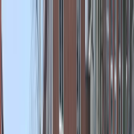
Bedrijfs
markt
Bekijk aanbod
Bedrijf verkopen
Partners
Contact
Inloggen
of
Registreren
Terug
Foto's
Overzicht
Beschrijving
Kenmerken
Locatie