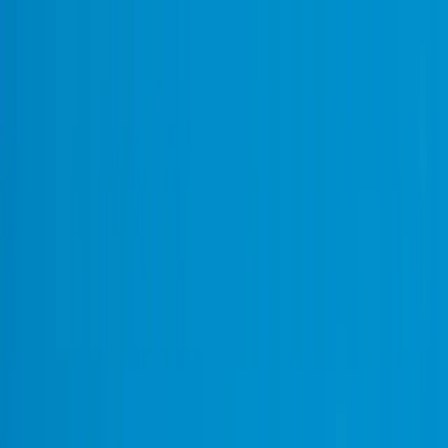
Bedrijfs
markt
Bekijk aanbod
Bedrijf verkopen
Partners
Contact
Inloggen
of
Registreren
Terug
Foto's
Overzicht
Beschrijving
Kenmerken
Locatie